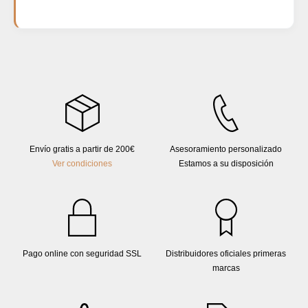
Además de la limpieza rutinaria, es imprescindible
Como regla general, se calcula que 1 kW de
chimeneas.
realizar un deshollinado completo del tubo de
potencia es capaz de calentar aproximadamente
salida de humos al menos una vez al año,
10 m² en una vivienda con un nivel de aislamiento
preferiblemente antes de que empiece la
medio y techos de altura estándar (2,5 m). Si la
temporada de frío.
estancia o espacio abierto que quieres climatizar
tiene 70 m², necesitarás fijarte en modelos con
una potencia nominal cercana a los 7 kW.
Envío gratis a partir de 200€
Asesoramiento personalizado
Ver condiciones
Estamos a su disposición
Pago online con seguridad SSL
Distribuidores oficiales primeras
marcas