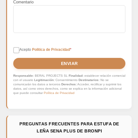
Comentario
Acepto
Politica de Privacidad
*
ENVIAR
Responsable:
BERAL PROJECTS SL
Finalidad:
establecer relación comercial
con el usuario
Legitimación:
Consentimiento
Destinatarios:
No se
comunicarán los datos a terceros
Derechos:
Acceder, rectificar y suprimir los
datos, así como otros derechos, como se explica en la información adicional
que puede consultar
Política de Privacidad
PREGUNTAS FRECUENTES PARA ESTUFA DE
LEÑA SENA PLUS DE BRONPI