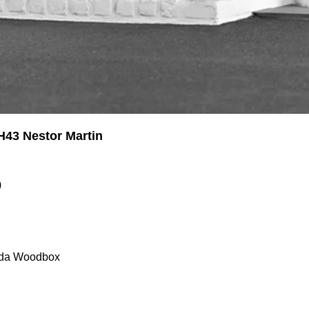
QH43 Nestor Martin
)
zada Woodbox