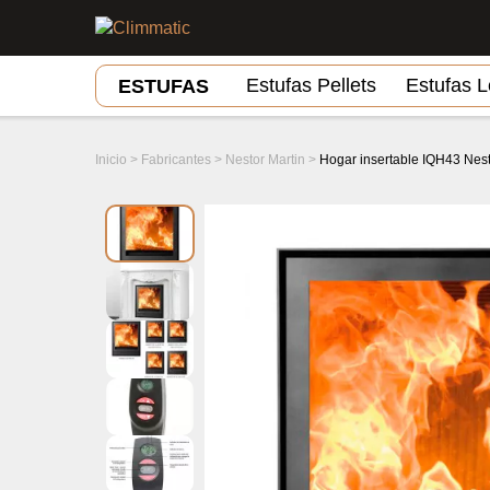
Estufas Pellets
Estufas 
ESTUFAS
Inicio
>
Fabricantes
>
Nestor Martin
>
Hogar insertable IQH43 Nest