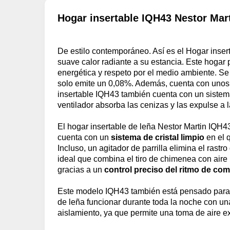
Hogar insertable IQH43 Nestor Mar
De estilo contemporáneo. Así es el Hogar insert
suave calor radiante a su estancia. Este hoga
energética y respeto por el medio ambiente. S
solo emite un 0,08%. Además, cuenta con uno
insertable IQH43 también cuenta con un sistema 
ventilador absorba las cenizas y las expulse a l
El hogar insertable de leña Nestor Martin IQH
cuenta con un
sistema de cristal limpio
en el q
Incluso, un agitador de parrilla elimina el ras
ideal que combina el tiro de chimenea con aire
gracias a un
control preciso del ritmo de co
Este modelo IQH43 también está pensado para p
de leña funcionar durante toda la noche con un
aislamiento, ya que permite una toma de aire ext