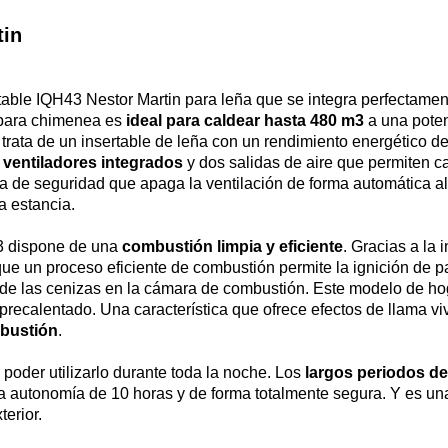
tin
able IQH43 Nestor Martin para leña que se integra perfectament
r para chimenea es
ideal para caldear hasta 480 m3
a una poten
e trata de un insertable de leña con un rendimiento energético
s
ventiladores integrados
y dos salidas de aire que permiten ca
de seguridad que apaga la ventilación de forma automática al ab
a estancia.
43 dispone de una
combustión limpia y eficiente
. Gracias a la
ue un proceso eficiente de combustión permite la ignición de p
tro de las cenizas en la cámara de combustión. Este modelo de h
 precalentado. Una característica que ofrece efectos de llama v
mbustión
.
oder utilizarlo durante toda la noche. Los
largos periodos d
a autonomía de 10 horas y de forma totalmente segura. Y es un
erior.