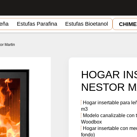
Leña
Estufas Parafina
Estufas Bioetanol
CHIM
or Martin
HOGAR IN
NESTOR M
Hogar insertable para l
m3
Modelo canalizable con 
Woodbox
Hogar insertable con medi
fondo)