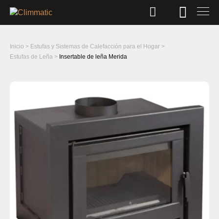
Inicio
>
Estufas y Sistemas de Calefacción para el Hogar
>
Estufas de Leña
>
Insertable de leña Merida