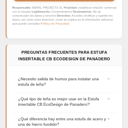
Responsable:
BERAL PROJECTS SL
Finalidad:
establecer relación comercial
con el usuario
Legitimación:
Consentimiento
Destinatarios:
No se
comunicarán los datos a terceros
Derechos:
Acceder, rectificar y suprimir los
datos, así como otros derechos, como se explica en la información adicional
que puede consultar
Política de Privacidad
PREGUNTAS FRECUENTES PARA ESTUFA
INSERTABLE CB ECODESIGN DE PANADERO
¿Necesito salida de humos para instalar una
estufa de leña?
Sí, es totalmente obligatorio. Toda estufa de leña
¿Qué tipo de leña es mejor usar en la Estufa
necesita una salida de humos con tubo
insertable CB EcoDesign de Panadero?
homologado que evacue los gases hacia el
exterior (idealmente hasta la cumbrera del tejado).
Para sacar el máximo rendimiento y alargar la vida
¿Qué diferencia hay entre una estufa de acero y
Es fundamental para garantizar la seguridad de la
útil de la estufa, recomendamos usar maderas
una de hierro fundido?
vivienda y lograr un buen tiro que permita una
duras y secas (con una humedad inferior al 20%)