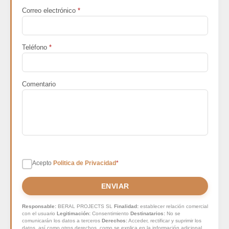
Correo electrónico
*
Teléfono
*
Comentario
Acepto
Politica de Privacidad
*
ENVIAR
Responsable:
BERAL PROJECTS SL
Finalidad:
establecer relación comercial
con el usuario
Legitimación:
Consentimiento
Destinatarios:
No se
comunicarán los datos a terceros
Derechos:
Acceder, rectificar y suprimir los
datos, así como otros derechos, como se explica en la información adicional