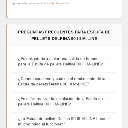
que puede consultar
Política de Privacidad
PREGUNTAS FRECUENTES PARA ESTUFA DE
PELLETS DELFINA 90 III M-LINE
¿Es obligatorio instalar una salida de humos
para la Estufa de pellets Delfina 90 III M-LINE?
Sí, por normativa y seguridad es estrictamente
¿Cuánto consume y cuál es el rendimiento de la
necesario. Al igual que ocurre con la leña, la Estufa
Estufa de pellets Delfina 90 III M-LINE?
de pellets Delfina 90 III M-LINE requiere una salida
de humos homologada (tubo de acero inoxidable,
Las estufas de pellets destacan por su altísima
¿Es difícil realizar la instalación de la Estufa de
preferiblemente aislado) para evacuar los gases
eficiencia energética. Dependiendo de la potencia
pellets Delfina 90 III M-LINE?
de la combustión hacia el exterior de la vivienda.
configurada y de la temperatura deseada, el
Sin esta extracción, el equipo no puede funcionar.
consumo medio suele situarse entre 0,6 kg y 2 kg
La instalación es menos invasiva que la de una
¿La Estufa de pellets Delfina 90 III M-LINE hace
de pellet por hora. Gracias a su gran rendimiento
chimenea tradicional, ya que solo requiere una
mucho ruido al funcionar?
térmico, aprovechan prácticamente todo el
toma de corriente estándar y realizar la conexión