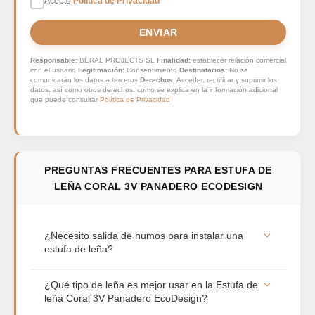
Acepto
Politica de Privacidad
*
ENVIAR
Responsable:
BERAL PROJECTS SL
Finalidad:
establecer relación comercial
con el usuario
Legitimación:
Consentimiento
Destinatarios:
No se
comunicarán los datos a terceros
Derechos:
Acceder, rectificar y suprimir los
datos, así como otros derechos, como se explica en la información adicional
que puede consultar
Política de Privacidad
PREGUNTAS FRECUENTES PARA ESTUFA DE
LEÑA CORAL 3V PANADERO ECODESIGN
¿Necesito salida de humos para instalar una
estufa de leña?
Sí, es totalmente obligatorio. Toda estufa de leña
¿Qué tipo de leña es mejor usar en la Estufa de
necesita una salida de humos con tubo
leña Coral 3V Panadero EcoDesign?
homologado que evacue los gases hacia el