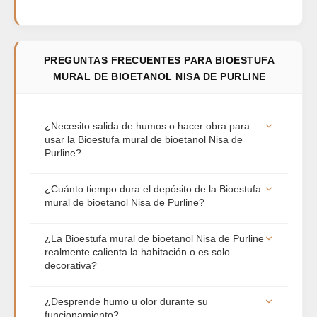
PREGUNTAS FRECUENTES PARA BIOESTUFA
MURAL DE BIOETANOL NISA DE PURLINE
¿Necesito salida de humos o hacer obra para
usar la Bioestufa mural de bioetanol Nisa de
Purline?
No, esta es la principal ventaja de este tipo de
¿Cuánto tiempo dura el depósito de la Bioestufa
estufas. La combustión del bioetanol es totalmente
mural de bioetanol Nisa de Purline?
limpia, emitiendo únicamente vapor de agua y una
cantidad de CO2 similar a la de un par de velas.
El tiempo de autonomía dependerá de la
¿La Bioestufa mural de bioetanol Nisa de Purline
Por lo tanto, no necesita salida de humos, ni
capacidad de su bloque de combustión
realmente calienta la habitación o es solo
conductos de ventilación, ni instalación eléctrica;
(quemador) y de si decides regular la apertura de
decorativa?
puedes colocarla y empezar a disfrutarla al
la llama al máximo o al mínimo. En términos
instante.
generales, un litro de bioetanol de buena calidad
Aunque su función principal suele ser estética por
¿Desprende humo u olor durante su
suele proporcionar entre 2 y 4 horas de fuego
la calidez visual de la llama real, sí que generan
funcionamiento?