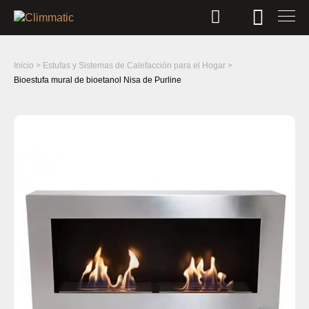
Inicio
>
Estufas y Sistemas de Calefacción para el Hogar
>
Bioestufa mural de bioetanol Nisa de Purline