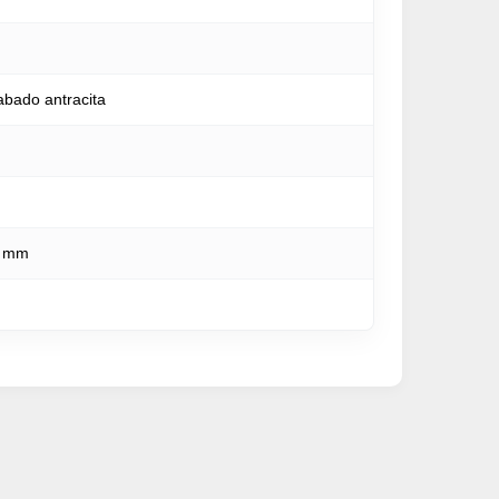
abado antracita
1 mm