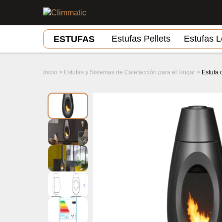
Estufas Pellets
Estufas 
ESTUFAS
Inicio
>
Estufas y Sistemas de Calefacción para el Hogar
>
Estufa 