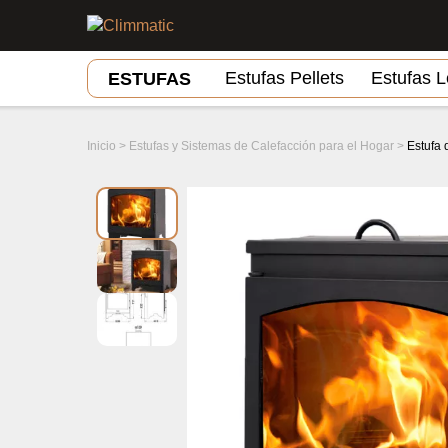
Estufas Pellets
Estufas 
ESTUFAS
Inicio
>
Estufas y Sistemas de Calefacción para el Hogar
>
Estufa 