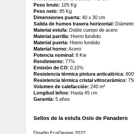
Peso bruto:
105 Kg
Peso neto:
95 Kg
Dimensiones puerta:
40 x 30 cm
Salida de humos trasera horizontal:
Diámetro
Material estufa:
Doble cuerpo de acero
Material parrilla:
Hierro fundido
Material puerta:
Hierro fundido
Material horno:
Acero
Potencia nominal:
8 Kw
Rendimiento:
77%
Emisión de CO:
0,10%
Resistencia térmica pintura anticalórica:
800
Resistencia térmica cristal vitrocerámico:
75
Volumen de calefacción:
240 m³
Longitud leños:
Hasta 45 cm
Garantía:
5 años
Sellos de la estufa Oslo de Panadero
Diseño EcoDesign 2022