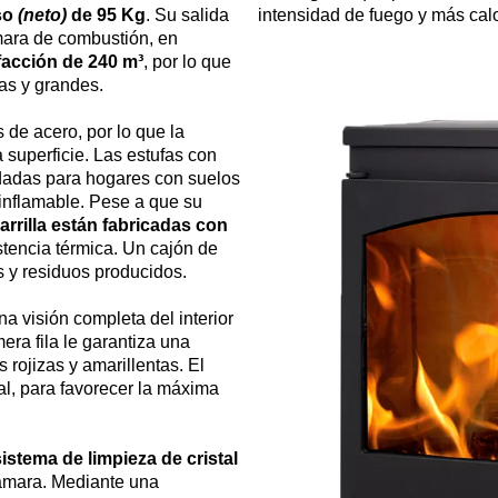
so
(neto)
de 95 Kg
. Su salida
intensidad de fuego y más calo
mara de combustión, en
facción de 240 m³
, por lo que
as y grandes.
 de acero, por lo que la
 superficie. Las estufas con
dadas para hogares con suelos
inflamable. Pese a que su
arrilla están fabricadas con
stencia térmica. Un cajón de
s y residuos producidos.
a visión completa del interior
ra fila le garantiza una
 rojizas y amarillentas. El
al, para favorecer la máxima
sistema de limpieza de cristal
 cámara. Mediante una