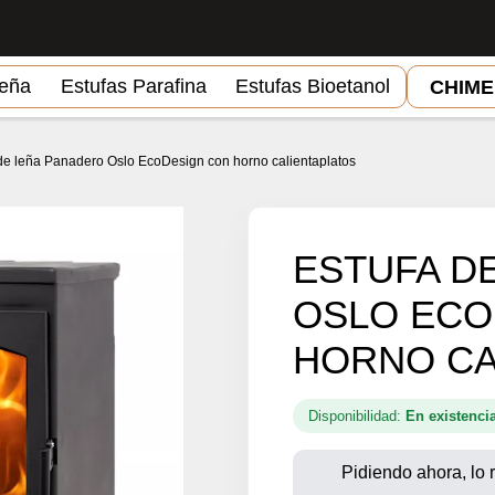
Leña
Estufas Parafina
Estufas Bioetanol
CHIM
de leña Panadero Oslo EcoDesign con horno calientaplatos
ESTUFA D
OSLO ECO
HORNO CA
Disponibilidad:
En existenci
Pidiendo ahora, lo r