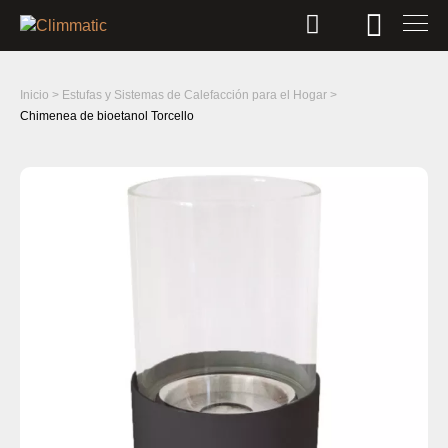
Inicio
>
Estufas y Sistemas de Calefacción para el Hogar
>
Chimenea de bioetanol Torcello