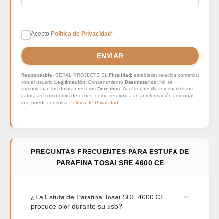
Acepto
Politica de Privacidad
*
ENVIAR
Responsable:
BERAL PROJECTS SL
Finalidad:
establecer relación comercial
con el usuario
Legitimación:
Consentimiento
Destinatarios:
No se
comunicarán los datos a terceros
Derechos:
Acceder, rectificar y suprimir los
datos, así como otros derechos, como se explica en la información adicional
que puede consultar
Política de Privacidad
PREGUNTAS FRECUENTES PARA ESTUFA DE
PARAFINA TOSAI SRE 4600 CE
¿La Estufa de Parafina Tosai SRE 4600 CE
produce olor durante su uso?