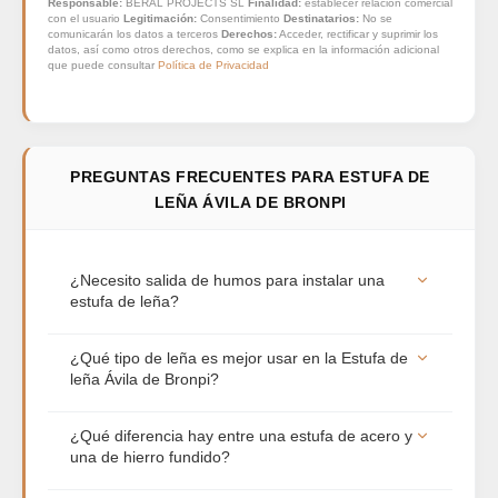
Responsable:
BERAL PROJECTS SL
Finalidad:
establecer relación comercial
con el usuario
Legitimación:
Consentimiento
Destinatarios:
No se
comunicarán los datos a terceros
Derechos:
Acceder, rectificar y suprimir los
datos, así como otros derechos, como se explica en la información adicional
que puede consultar
Política de Privacidad
PREGUNTAS FRECUENTES PARA ESTUFA DE
LEÑA ÁVILA DE BRONPI
¿Necesito salida de humos para instalar una
estufa de leña?
Sí, es totalmente obligatorio. Toda estufa de leña
¿Qué tipo de leña es mejor usar en la Estufa de
necesita una salida de humos con tubo
leña Ávila de Bronpi?
homologado que evacue los gases hacia el
exterior (idealmente hasta la cumbrera del tejado).
Para sacar el máximo rendimiento y alargar la vida
¿Qué diferencia hay entre una estufa de acero y
Es fundamental para garantizar la seguridad de la
útil de la estufa, recomendamos usar maderas
una de hierro fundido?
vivienda y lograr un buen tiro que permita una
duras y secas (con una humedad inferior al 20%)
correcta combustión.
como la encina, el olivo, el roble o el haya. Es muy