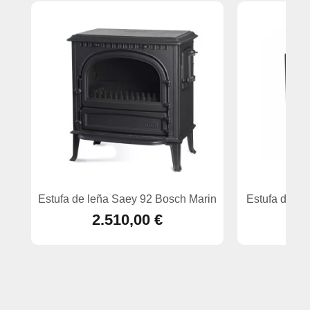
Estufa de leña Saey 92 Bosch Marin
Estufa de le
2.510,00 €
2.